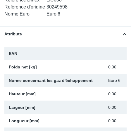
SR-RS
DP
Sy
Pa
Référence d'origine
30249598
Norme Euro
Euro 6
LV-LV
Ca
Sy
Pa
Attributs
EN-SE
Ga
Sy
Pa
Pr
Sy
Pa
EAN
In
Ou
Ou
Poids net [kg]
0.00
Ca
Norme concernant les gaz d'échappement
Euro 6
Ra
Hauteur [mm]
0.00
Largeur [mm]
0.00
Fil
Longueur [mm]
0.00
Se