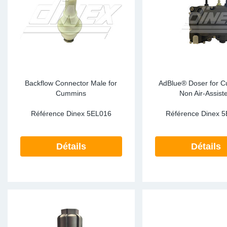
Backflow Connector Male for
AdBlue® Doser for 
Cummins
Non Air-Assist
Référence Dinex
5EL016
Référence Dinex
5
Détails
Détails