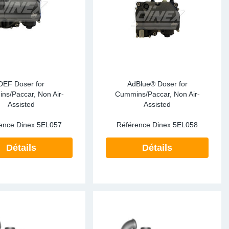
DEF Doser for
AdBlue® Doser for
ns/Paccar, Non Air-
Cummins/Paccar, Non Air-
Assisted
Assisted
ence Dinex
5EL057
Référence Dinex
5EL058
Détails
Détails