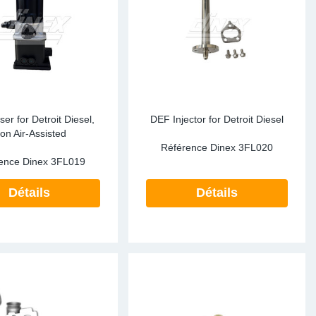
ke Clamps
or Scania
amps
or Volvo
low
r Kits
s
lencers
er for Detroit Diesel,
DEF Injector for Detroit Diesel
on Air-Assisted
Référence Dinex
3FL020
ence Dinex
3FL019
ors
s
Détails
Détails
e Sensors
ate Pipes
Sensors
ors EU