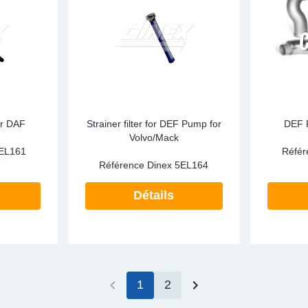
or DAF
Strainer filter for DEF Pump for
DEF 
Volvo/Mack
EL161
Référ
Référence Dinex
5EL164
Détails
1
2