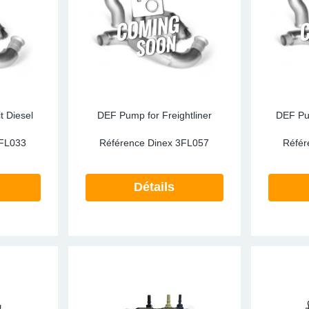
ark Arrestors
SCR
Particula
re Mesh
Tailpipes
Pressure 
Temperatu
RECON
t Diesel
DEF Pump for Freightliner
DEF Pum
SCR
FL033
Référence Dinex
3FL057
Référ
Silencers
Détails
Tailpipes
Temperatu
Water Coo