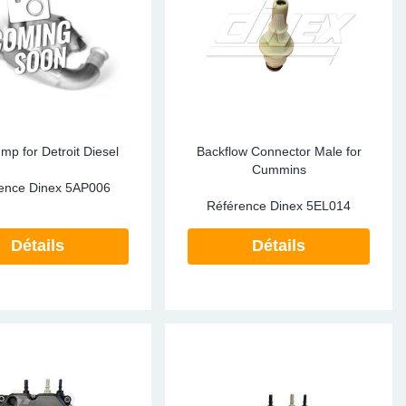
te Sensors EU
Sensors
re Sensors
p for Detroit Diesel
Backflow Connector Male for
Cummins
ence Dinex
5AP006
Référence Dinex
5EL014
Détails
Détails
re Sensors
lant Pipes