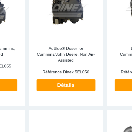
Cummins,
AdBlue® Doser for
ed
Cummins/John Deere, Non Air-
Cummi
Assisted
EL055
Référence Dinex
5EL056
Référ
Détails