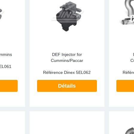
ummins
DEF Injector for
Cummins/Paccar
C
EL061
Référence Dinex
5EL062
Référ
Détails