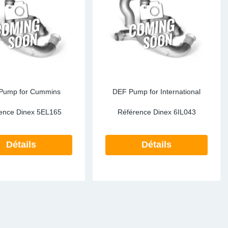
Pump for Cummins
DEF Pump for International
ence Dinex
5EL165
Référence Dinex
6IL043
Détails
Détails