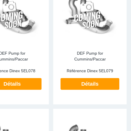
DEF Pump for
DEF Pump for
ummins/Paccar
Cummins/Paccar
ence Dinex
5EL078
Référence Dinex
5EL079
Détails
Détails