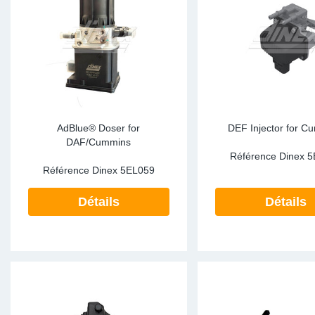
AdBlue® Doser for
DEF Injector for C
DAF/Cummins
Référence Dinex
5
Référence Dinex
5EL059
Détails
Détails