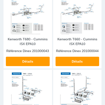
Sp
Wi
Kenworth T680 - Cummins
Kenworth T660 - Cummins
ISX EPA10
ISX EPA10
Référence Dinex
201000043
Référence Dinex
201000044
Détails
Détails