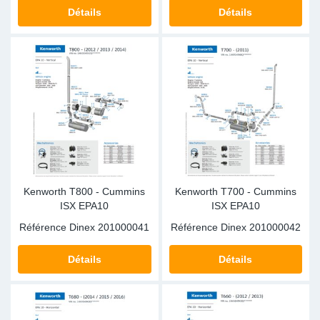
SR-RS
DP
Sy
Pa
Détails
Détails
LV-LV
Ca
Sy
Pa
EN-SE
Ga
Sy
Pa
Pr
Sy
Pa
In
Ou
Ou
Kenworth T800 - Cummins
Kenworth T700 - Cummins
Ca
ISX EPA10
ISX EPA10
Référence Dinex
201000041
Référence Dinex
201000042
Ra
Détails
Détails
Fil
Se