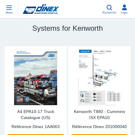
Menu
Recherche
Login
Systems for Kenworth
Equipement d'atelier/universel
EN-GB
Eq
US
EU
USA Exhaust
PL-PL
Be
In
In
EU Exhaust
ES-ES
Col
R
Eu
DE-DE
Co
Sy
Pa
EN-US
Pi
Sy
Pa
IT-IT
Si
Sy
Pa
A4 EPA10-17 Truck
Kenworth T880 - Cummins
Catalogue (US)
ISX EPA10
TR-TR
St
Sy
Pa
Référence Dinex
1AA063
Référence Dinex
201000040