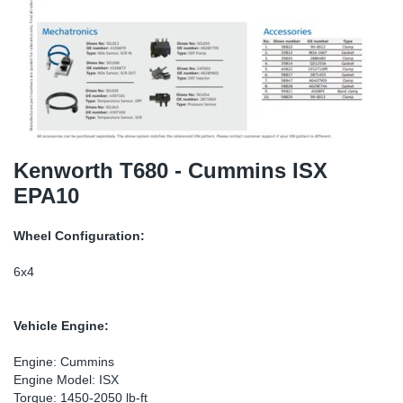
SR-RS
DP
Sy
Pa
LV-LV
Ca
Sy
Pa
EN-SE
Ga
Sy
Pa
Pr
Sy
Pa
Kenworth T680 - Cummins ISX
EPA10
In
Ou
Ou
Wheel Configuration:
Ca
6x4
Ra
Vehicle Engine:
Fil
Engine: Cummins
Engine Model: ISX
Se
Torque: 1450-2050 lb-ft