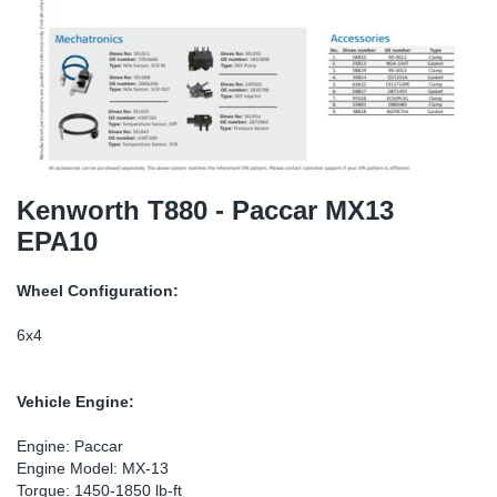
SR-RS
DP
Sy
Pa
LV-LV
Ca
Sy
Pa
EN-SE
Ga
Sy
Pa
Pr
Sy
Pa
Kenworth T880 - Paccar MX13
EPA10
In
Ou
Ou
Wheel Configuration:
Ca
6x4
Ra
Vehicle Engine:
Fil
Engine: Paccar
Engine Model: MX-13
Se
Torque: 1450-1850 lb-ft