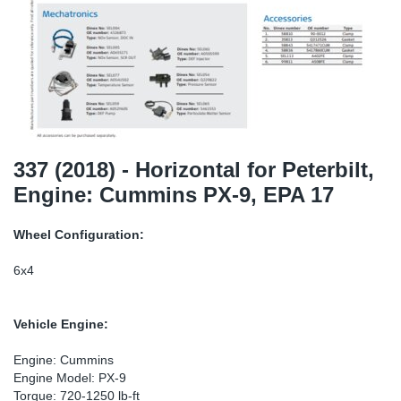
SR-RS
DP
Sy
Pa
LV-LV
Ca
Sy
Pa
EN-SE
Ga
Sy
Pa
Pr
Sy
Pa
337 (2018) - Horizontal for Peterbilt,
Engine: Cummins PX-9, EPA 17
In
Ou
Ou
Wheel Configuration:
Ca
6x4
Ra
Vehicle Engine:
Fil
Engine: Cummins
Engine Model: PX-9
Se
Torque: 720-1250 lb-ft