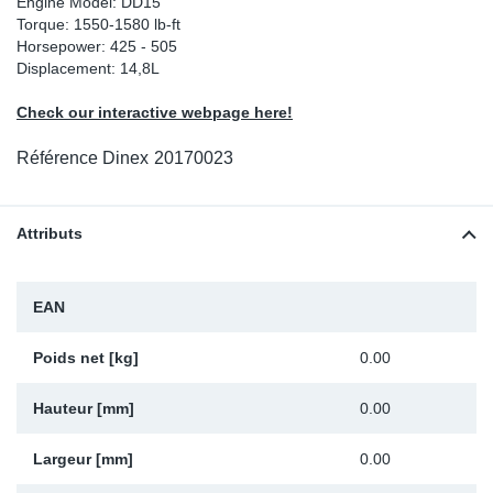
Engine Model: DD15
Torque: 1550-1580 lb-ft
Sp
Horsepower: 425 - 505
Displacement: 14,8L
Wi
Check our interactive webpage here!
Référence Dinex
20170023
Attributs
EAN
Poids net [kg]
0.00
Hauteur [mm]
0.00
Largeur [mm]
0.00