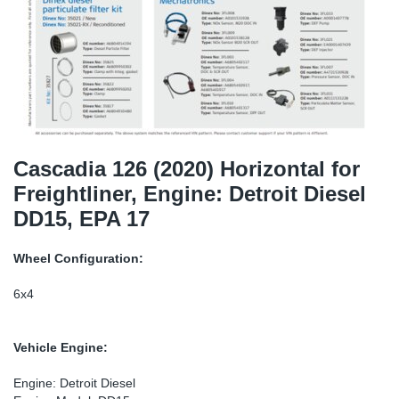
SR-RS
DP
Sy
Pa
LV-LV
Ca
Sy
Pa
EN-SE
Ga
Sy
Pa
Pr
Sy
Pa
Cascadia 126 (2020) Horizontal for
Freightliner, Engine: Detroit Diesel
In
Ou
Ou
DD15, EPA 17
Ca
Wheel Configuration:
Ra
6x4
Fil
Vehicle Engine:
Se
Engine: Detroit Diesel