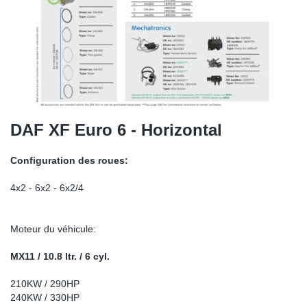
SR-RS
DP
Sy
Pa
LV-LV
Ca
Sy
Pa
EN-SE
Ga
Sy
Pa
Pr
Sy
Pa
DAF XF Euro 6 - Horizontal
In
Ou
Ou
Configuration des roues:
Ca
4x2 - 6x2 - 6x2/4
Ra
Moteur du véhicule:
Fil
MX11 / 10.8 ltr. / 6 cyl.
210KW / 290HP
Se
240KW / 330HP