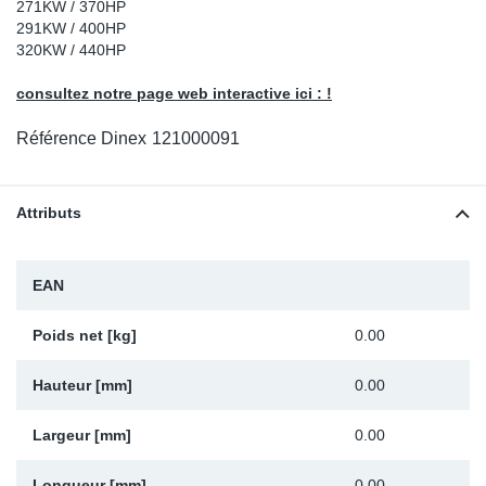
271KW / 370HP
Sp
291KW / 400HP
320KW / 440HP
Wi
consultez notre page web interactive ici : !
Référence Dinex
121000091
Attributs
EAN
Poids net [kg]
0.00
Hauteur [mm]
0.00
Largeur [mm]
0.00
Longueur [mm]
0.00