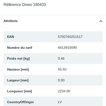
SR-RS
DP
Sy
Pa
Référence Dinex
180433
LV-LV
Ca
Sy
Pa
Attributs
EN-SE
Ga
Sy
Pa
EAN
5700760251517
Pr
Sy
Pa
Numéro du tarif
8413910090
In
Ou
Ou
Poids net [kg]
0.46
Ca
Hauteur [mm]
55.50
Ra
Largeur [mm]
0.00
Fil
Longueur [mm]
2234.00
Se
CountryOfOrigin
LV