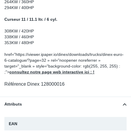
264KW / 360HP
Sp
294KW / 400HP
Curseur 11 / 11.1 ltr. / 6 cyl.
Wi
308KW / 420HP
338KW / 460HP
353KW / 480HP
href="https://viewer.ipaper.io/dinex/downloads/trucks/dinex-euro-
6-catalogue/?page=32 » rel="noopener noreferrer »
target="_blank » style="background-color: rgb(255, 255, 255) :
;">
consultez notre page web interactive ici : !
Référence Dinex
128000016
Attributs
EAN