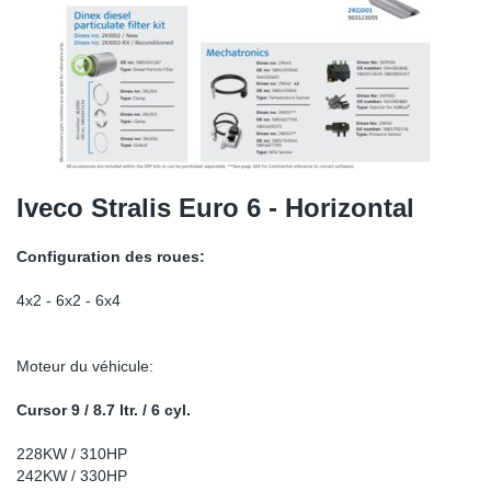
SR-RS
DP
Sy
Pa
LV-LV
Ca
Sy
Pa
EN-SE
Ga
Sy
Pa
Pr
Sy
Pa
Iveco Stralis Euro 6 - Horizontal
In
Ou
Ou
Configuration des roues:
Ca
4x2 - 6x2 - 6x4
Ra
Moteur du véhicule:
Fil
Cursor 9 / 8.7 ltr. / 6 cyl.
228KW / 310HP
Se
242KW / 330HP