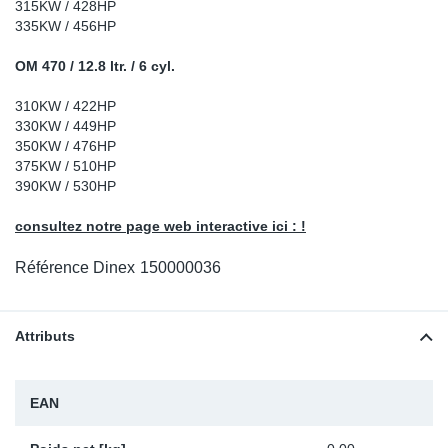
315KW / 428HP
Sp
335KW / 456HP
OM 470 / 12.8 ltr. / 6 cyl.
Wi
310KW / 422HP
330KW / 449HP
350KW / 476HP
375KW / 510HP
390KW / 530HP
consultez notre page web interactive ici : !
Référence Dinex
150000036
Attributs
EAN