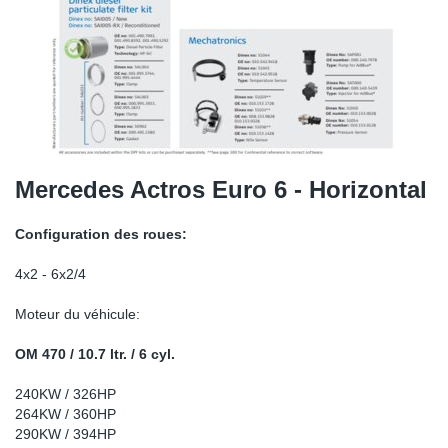
SR-RS
DP
Sy
Pa
LV-LV
Ca
Sy
Pa
EN-SE
Ga
Sy
Pa
Pr
Sy
Pa
Mercedes Actros Euro 6 - Horizontal
In
Ou
Ou
Configuration des roues:
Ca
4x2 - 6x2/4
Moteur du véhicule:
Ra
OM 470 / 10.7 ltr. / 6 cyl.
Fil
240KW / 326HP
264KW / 360HP
Se
290KW / 394HP