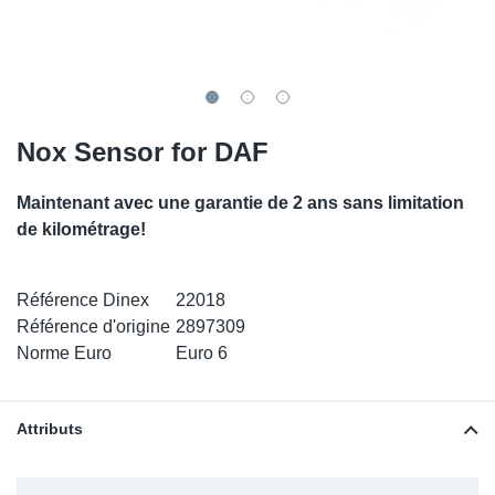
SR-RS
DP
Sy
Pa
LV-LV
Ca
Sy
Pa
EN-SE
Ga
Sy
Pa
Nox Sensor for DAF
Pr
Sy
Pa
Maintenant avec une garantie de 2 ans sans limitation
de kilométrage!
In
Ou
Ou
Ca
Référence Dinex
22018
Référence d'origine
2897309
Norme Euro
Euro 6
Ra
Fil
Attributs
Se