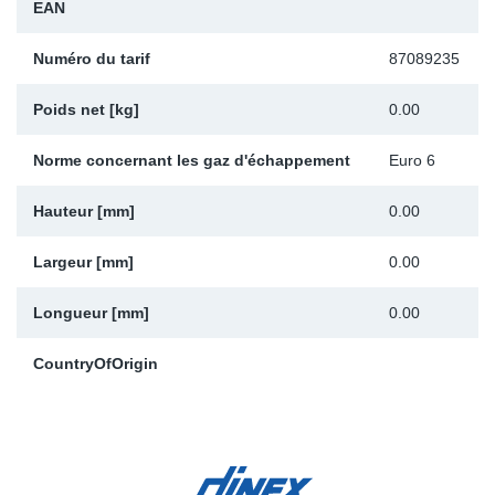
EAN
Sp
Numéro du tarif
87089235
Wi
Poids net [kg]
0.00
Norme concernant les gaz d'échappement
Euro 6
Hauteur [mm]
0.00
Largeur [mm]
0.00
Longueur [mm]
0.00
CountryOfOrigin