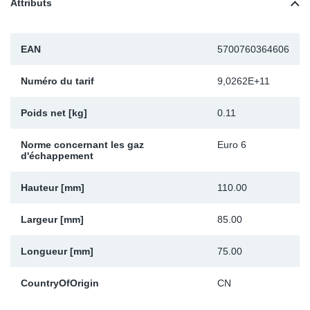
Attributs
Sp
EAN
5700760364606
Wi
Numéro du tarif
9,0262E+11
Poids net [kg]
0.11
Norme concernant les gaz
Euro 6
d'échappement
Hauteur [mm]
110.00
Largeur [mm]
85.00
Longueur [mm]
75.00
CountryOfOrigin
CN