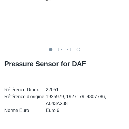
SR-RS
DP
Sy
Pa
LV-LV
Ca
Sy
Pa
EN-SE
Ga
Sy
Pa
Pr
Sy
Pa
Pressure Sensor for DAF
In
Ou
Ou
Ca
Référence Dinex
22051
Ra
Référence d'origine
1925979, 1927179, 4307786,
A043A238
Fil
Norme Euro
Euro 6
Se