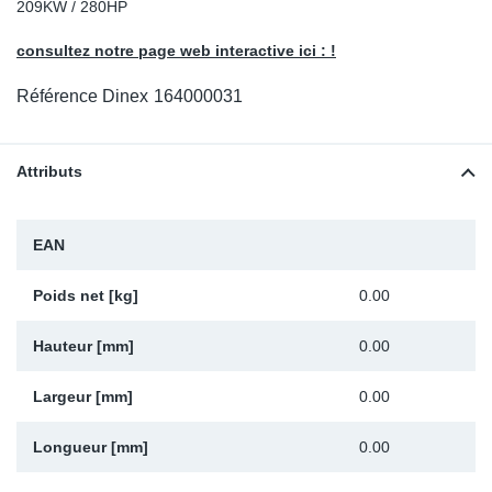
209KW / 280HP
Sp
consultez notre page web interactive ici : !
Wi
Référence Dinex
164000031
Attributs
EAN
Poids net [kg]
0.00
Hauteur [mm]
0.00
Largeur [mm]
0.00
Longueur [mm]
0.00