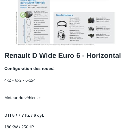
SR-RS
DP
Sy
Pa
LV-LV
Ca
Sy
Pa
EN-SE
Ga
Sy
Pa
Pr
Sy
Pa
Renault D Wide Euro 6 - Horizontal
In
Ou
Ou
Configuration des roues:
Ca
4x2 - 6x2 - 6x2/4
Ra
Moteur du véhicule:
Fil
DTI 8 / 7.7 ltr. / 6 cyl.
Se
186KW / 250HP