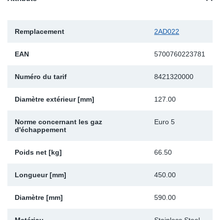
Sp
Remplacement
2AD022
Wi
EAN
5700760223781
Numéro du tarif
8421320000
Diamètre extérieur [mm]
127.00
Norme concernant les gaz
Euro 5
d'échappement
Poids net [kg]
66.50
Longueur [mm]
450.00
Diamètre [mm]
590.00