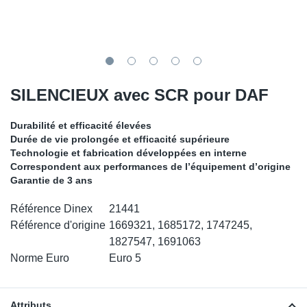
SR-RS
DP
Sy
Pa
LV-LV
Ca
Sy
Pa
EN-SE
Ga
Sy
Pa
SILENCIEUX avec SCR pour DAF
Pr
Sy
Pa
Durabilité et efficacité élevées
Durée de vie prolongée et efficacité supérieure
In
Ou
Ou
Technologie et fabrication développées en interne
Correspondent aux performances de l’équipement d’origine
Garantie de 3 ans
Ca
Référence Dinex
21441
Ra
Référence d'origine
1669321, 1685172, 1747245,
1827547, 1691063
Fil
Norme Euro
Euro 5
Se
Attributs