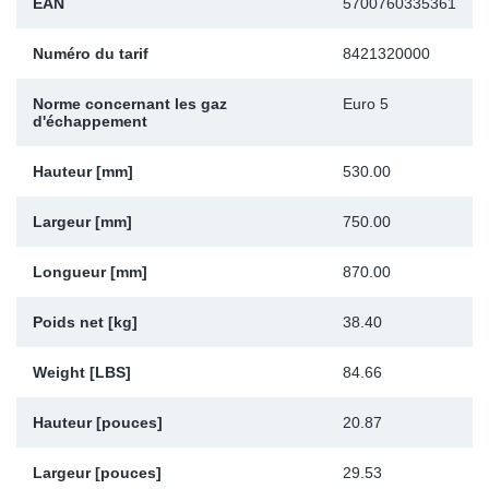
EAN
5700760335361
Sp
Numéro du tarif
8421320000
Wi
Norme concernant les gaz
Euro 5
d'échappement
Hauteur [mm]
530.00
Largeur [mm]
750.00
Longueur [mm]
870.00
Poids net [kg]
38.40
Weight [LBS]
84.66
Hauteur [pouces]
20.87
Largeur [pouces]
29.53