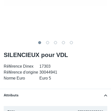
SR-RS
DP
Sy
Pa
LV-LV
Ca
Sy
Pa
EN-SE
Ga
Sy
Pa
Pr
Sy
Pa
SILENCIEUX pour VDL
In
Ou
Ou
Référence Dinex
17303
Ca
Référence d'origine
30044941
Norme Euro
Euro 5
Ra
Fil
Attributs
Se