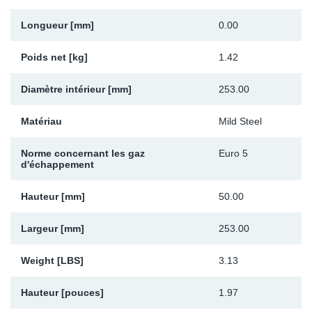
Sp
Longueur [mm]
0.00
Wi
Poids net [kg]
1.42
Diamètre intérieur [mm]
253.00
Matériau
Mild Steel
Norme concernant les gaz
Euro 5
d'échappement
Hauteur [mm]
50.00
Largeur [mm]
253.00
Weight [LBS]
3.13
Hauteur [pouces]
1.97