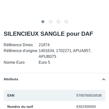
SR-RS
DP
Sy
Pa
LV-LV
Ca
Sy
Pa
EN-SE
Ga
Sy
Pa
SILENCIEUX SANGLE pour DAF
Pr
Sy
Pa
Référence Dinex
21874
Référence d'origine
1401634, 1702271, APUA857,
In
Ou
Ou
APUB075
Norme Euro
Euro 5
Ca
Ra
Attributs
Fil
EAN
5700760016536
Se
Numéro du tarif
8302300000