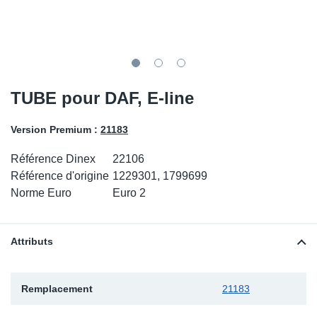
SR-RS
DP
Sy
Pa
LV-LV
Ca
Sy
Pa
EN-SE
Ga
Sy
Pa
TUBE pour DAF, E-line
Pr
Sy
Pa
Version Premium :
21183
In
Ou
Ou
Référence Dinex
22106
Référence d'origine
1229301, 1799699
Ca
Norme Euro
Euro 2
Ra
Attributs
Fil
Remplacement
21183
Se