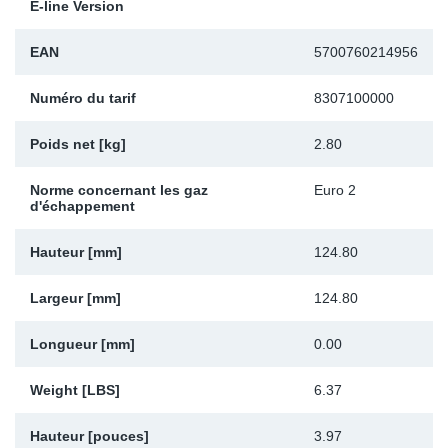
E-line Version
Sp
EAN
5700760214956
Wi
Numéro du tarif
8307100000
Poids net [kg]
2.80
Norme concernant les gaz
Euro 2
d'échappement
Hauteur [mm]
124.80
Largeur [mm]
124.80
Longueur [mm]
0.00
Weight [LBS]
6.37
Hauteur [pouces]
3.97