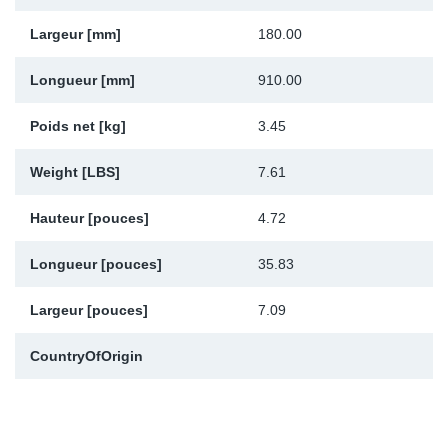
Sp
Largeur [mm]
180.00
Wi
Longueur [mm]
910.00
Poids net [kg]
3.45
Weight [LBS]
7.61
Hauteur [pouces]
4.72
Longueur [pouces]
35.83
Largeur [pouces]
7.09
CountryOfOrigin