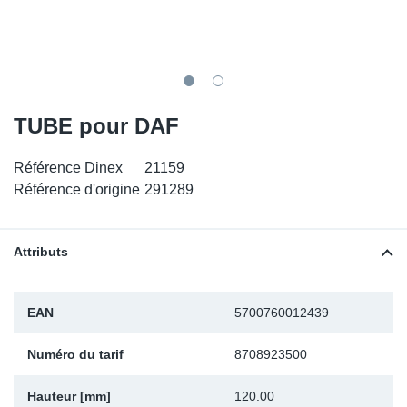
SR-RS
DP
Sy
Pa
LV-LV
Ca
Sy
Pa
EN-SE
Ga
Sy
Pa
TUBE pour DAF
Pr
Sy
Pa
Référence Dinex
21159
Référence d'origine
291289
In
Ou
Ou
Ca
Attributs
Ra
EAN
5700760012439
Fil
Numéro du tarif
8708923500
Se
Hauteur [mm]
120.00