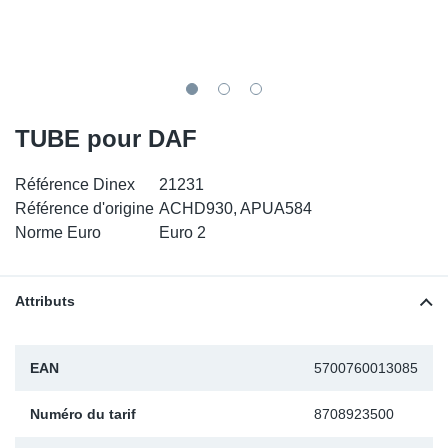
SR-RS
DP
Sy
Pa
LV-LV
Ca
Sy
Pa
EN-SE
Ga
Sy
Pa
TUBE pour DAF
Pr
Sy
Pa
Référence Dinex
21231
Référence d'origine
ACHD930, APUA584
In
Ou
Ou
Norme Euro
Euro 2
Ca
Attributs
Ra
EAN
5700760013085
Fil
Numéro du tarif
8708923500
Se