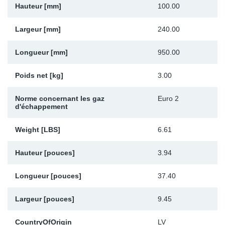
Hauteur [mm]
100.00
Sp
Largeur [mm]
240.00
Wi
Longueur [mm]
950.00
Poids net [kg]
3.00
Norme concernant les gaz
Euro 2
d'échappement
Weight [LBS]
6.61
Hauteur [pouces]
3.94
Longueur [pouces]
37.40
Largeur [pouces]
9.45
CountryOfOrigin
LV