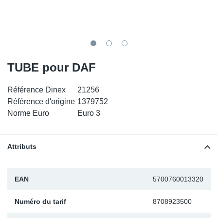
SR-RS
DP
Sy
Pa
LV-LV
Ca
Sy
Pa
EN-SE
Ga
Sy
Pa
TUBE pour DAF
Pr
Sy
Pa
Référence Dinex
21256
Référence d'origine
1379752
In
Ou
Ou
Norme Euro
Euro 3
Ca
Attributs
Ra
EAN
5700760013320
Fil
Numéro du tarif
8708923500
Se