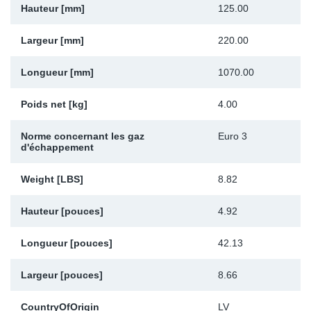
Hauteur [mm]
125.00
Sp
Largeur [mm]
220.00
Wi
Longueur [mm]
1070.00
Poids net [kg]
4.00
Norme concernant les gaz
Euro 3
d'échappement
Weight [LBS]
8.82
Hauteur [pouces]
4.92
Longueur [pouces]
42.13
Largeur [pouces]
8.66
CountryOfOrigin
LV