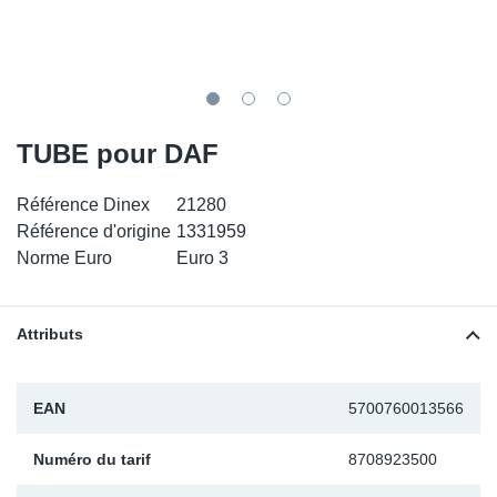
SR-RS
DP
Sy
Pa
LV-LV
Ca
Sy
Pa
EN-SE
Ga
Sy
Pa
TUBE pour DAF
Pr
Sy
Pa
Référence Dinex
21280
Référence d'origine
1331959
In
Ou
Ou
Norme Euro
Euro 3
Ca
Attributs
Ra
EAN
5700760013566
Fil
Numéro du tarif
8708923500
Se