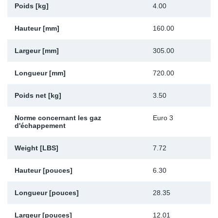
Poids [kg]
4.00
Sp
Hauteur [mm]
160.00
Wi
Largeur [mm]
305.00
Longueur [mm]
720.00
Poids net [kg]
3.50
Norme concernant les gaz
Euro 3
d'échappement
Weight [LBS]
7.72
Hauteur [pouces]
6.30
Longueur [pouces]
28.35
Largeur [pouces]
12.01