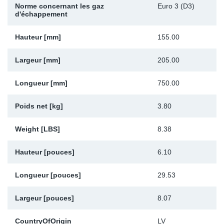
Norme concernant les gaz
Euro 3 (D3)
Sp
d'échappement
Hauteur [mm]
155.00
Wi
Largeur [mm]
205.00
Longueur [mm]
750.00
Poids net [kg]
3.80
Weight [LBS]
8.38
Hauteur [pouces]
6.10
Longueur [pouces]
29.53
Largeur [pouces]
8.07
CountryOfOrigin
LV