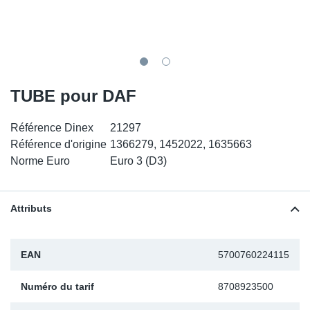
SR-RS
DP
Sy
Pa
LV-LV
Ca
Sy
Pa
EN-SE
Ga
Sy
Pa
TUBE pour DAF
Pr
Sy
Pa
Référence Dinex
21297
Référence d'origine
1366279, 1452022, 1635663
In
Ou
Ou
Norme Euro
Euro 3 (D3)
Ca
Attributs
Ra
EAN
5700760224115
Fil
Numéro du tarif
8708923500
Se