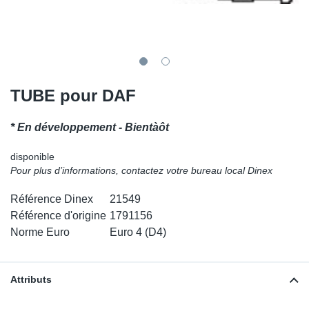
SR-RS
DP
Sy
Pa
LV-LV
Ca
Sy
Pa
EN-SE
Ga
Sy
Pa
TUBE pour DAF
Pr
Sy
Pa
* En développement - Bientàôt
In
Ou
Ou
disponible
Pour plus d’informations, contactez votre bureau local Dinex
Ca
Référence Dinex
21549
Référence d'origine
1791156
Ra
Norme Euro
Euro 4 (D4)
Fil
Attributs
Se