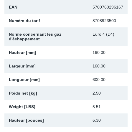
EAN
5700760296167
Sp
Numéro du tarif
8708923500
Wi
Norme concernant les gaz
Euro 4 (D4)
d'échappement
Hauteur [mm]
160.00
Largeur [mm]
160.00
Longueur [mm]
600.00
Poids net [kg]
2.50
Weight [LBS]
5.51
Hauteur [pouces]
6.30