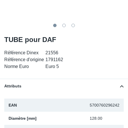
SR-RS
DP
Sy
Pa
LV-LV
Ca
Sy
Pa
EN-SE
Ga
Sy
Pa
TUBE pour DAF
Pr
Sy
Pa
Référence Dinex
21556
Référence d'origine
1791162
In
Ou
Ou
Norme Euro
Euro 5
Ca
Attributs
Ra
EAN
5700760296242
Fil
Diamètre [mm]
128.00
Se