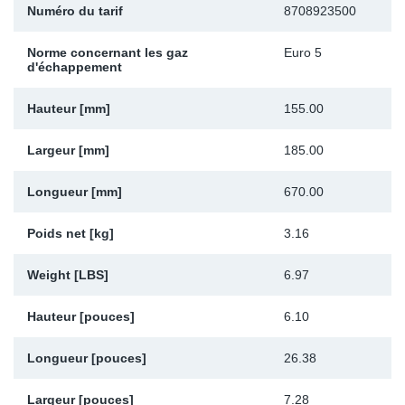
Numéro du tarif
8708923500
Sp
Norme concernant les gaz
Euro 5
d'échappement
Wi
Hauteur [mm]
155.00
Largeur [mm]
185.00
Longueur [mm]
670.00
Poids net [kg]
3.16
Weight [LBS]
6.97
Hauteur [pouces]
6.10
Longueur [pouces]
26.38
Largeur [pouces]
7.28