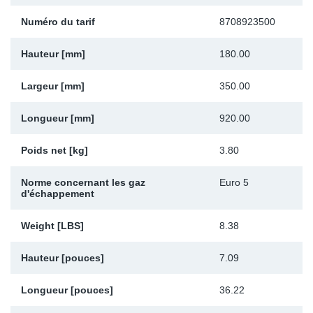
Sp
Numéro du tarif
8708923500
Wi
Hauteur [mm]
180.00
Largeur [mm]
350.00
Longueur [mm]
920.00
Poids net [kg]
3.80
Norme concernant les gaz
Euro 5
d'échappement
Weight [LBS]
8.38
Hauteur [pouces]
7.09
Longueur [pouces]
36.22