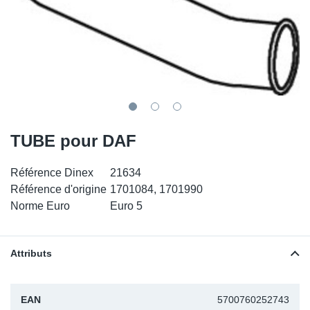
SR-RS
DP
Sy
Pa
LV-LV
Ca
Sy
Pa
EN-SE
Ga
Sy
Pa
Pr
Sy
Pa
TUBE pour DAF
In
Ou
Ou
Référence Dinex
21634
Ca
Référence d'origine
1701084, 1701990
Norme Euro
Euro 5
Ra
Attributs
Fil
Se
EAN
5700760252743