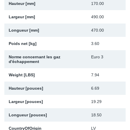
Hauteur [mm]
170.00
Sp
Largeur [mm]
490.00
Wi
Longueur [mm]
470.00
Poids net [kg]
3.60
Norme concernant les gaz
Euro 3
d'échappement
Weight [LBS]
7.94
Hauteur [pouces]
6.69
Largeur [pouces]
19.29
Longueur [pouces]
18.50
CountryOfOrigin
LV