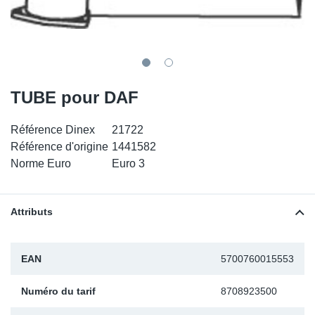
SR-RS
DP
Sy
Pa
LV-LV
Ca
Sy
Pa
EN-SE
Ga
Sy
Pa
TUBE pour DAF
Pr
Sy
Pa
Référence Dinex
21722
Référence d'origine
1441582
In
Ou
Ou
Norme Euro
Euro 3
Ca
Attributs
Ra
EAN
5700760015553
Fil
Numéro du tarif
8708923500
Se