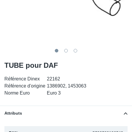
SR-RS
DP
Sy
Pa
LV-LV
Ca
Sy
Pa
EN-SE
Ga
Sy
Pa
Pr
Sy
Pa
TUBE pour DAF
In
Ou
Ou
Référence Dinex
22162
Ca
Référence d'origine
1386902, 1453063
Norme Euro
Euro 3
Ra
Fil
Attributs
Se