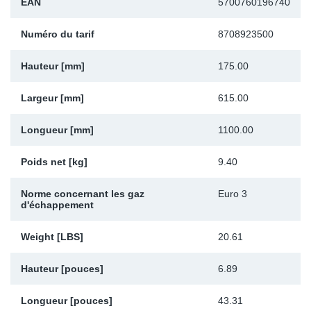
EAN
5700760196740
Sp
Numéro du tarif
8708923500
Wi
Hauteur [mm]
175.00
Largeur [mm]
615.00
Longueur [mm]
1100.00
Poids net [kg]
9.40
Norme concernant les gaz
Euro 3
d'échappement
Weight [LBS]
20.61
Hauteur [pouces]
6.89
Longueur [pouces]
43.31