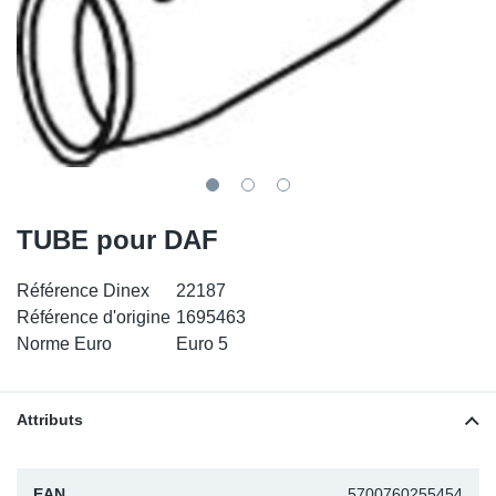
SR-RS
DP
Sy
Pa
LV-LV
Ca
Sy
Pa
EN-SE
Ga
Sy
Pa
Pr
Sy
Pa
TUBE pour DAF
In
Ou
Ou
Référence Dinex
22187
Ca
Référence d'origine
1695463
Norme Euro
Euro 5
Ra
Fil
Attributs
Se
EAN
5700760255454