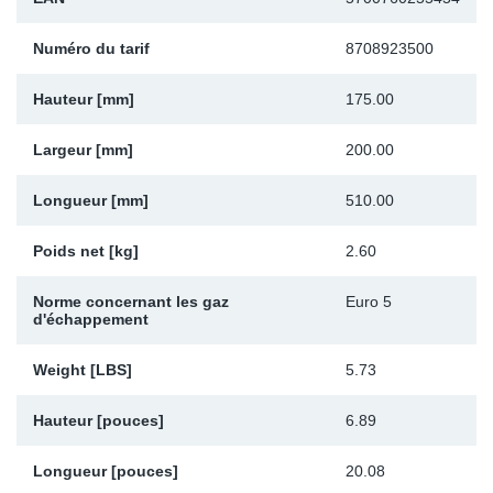
Sp
Numéro du tarif
8708923500
Wi
Hauteur [mm]
175.00
Largeur [mm]
200.00
Longueur [mm]
510.00
Poids net [kg]
2.60
Norme concernant les gaz
Euro 5
d'échappement
Weight [LBS]
5.73
Hauteur [pouces]
6.89
Longueur [pouces]
20.08