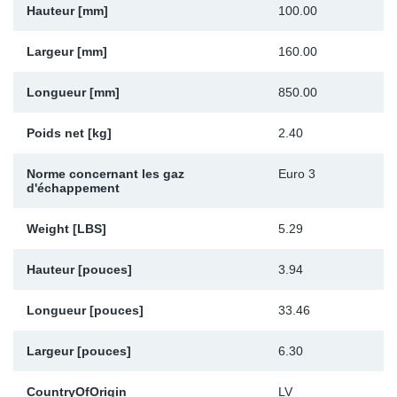
Hauteur [mm]
100.00
Sp
Largeur [mm]
160.00
Wi
Longueur [mm]
850.00
Poids net [kg]
2.40
Norme concernant les gaz
Euro 3
d'échappement
Weight [LBS]
5.29
Hauteur [pouces]
3.94
Longueur [pouces]
33.46
Largeur [pouces]
6.30
CountryOfOrigin
LV