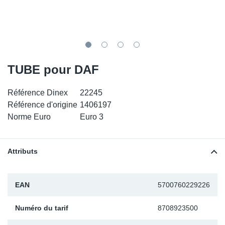
SR-RS
DP
Sy
Pa
LV-LV
Ca
Sy
Pa
EN-SE
Ga
Sy
Pa
TUBE pour DAF
Pr
Sy
Pa
Référence Dinex
22245
Référence d'origine
1406197
In
Ou
Ou
Norme Euro
Euro 3
Ca
Attributs
Ra
EAN
5700760229226
Fil
Numéro du tarif
8708923500
Se