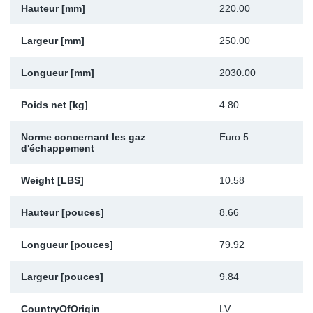
Hauteur [mm]
220.00
Sp
Largeur [mm]
250.00
Wi
Longueur [mm]
2030.00
Poids net [kg]
4.80
Norme concernant les gaz
Euro 5
d'échappement
Weight [LBS]
10.58
Hauteur [pouces]
8.66
Longueur [pouces]
79.92
Largeur [pouces]
9.84
CountryOfOrigin
LV