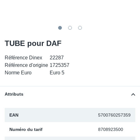
SR-RS
DP
Sy
Pa
LV-LV
Ca
Sy
Pa
EN-SE
Ga
Sy
Pa
TUBE pour DAF
Pr
Sy
Pa
Référence Dinex
22287
Référence d'origine
1725357
In
Ou
Ou
Norme Euro
Euro 5
Ca
Attributs
Ra
EAN
5700760257359
Fil
Numéro du tarif
8708923500
Se