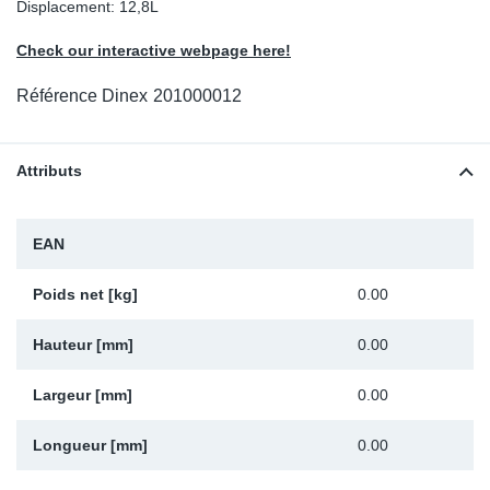
Displacement: 12,8L
Sp
Check our interactive webpage here!
Wi
Référence Dinex
201000012
Attributs
EAN
Poids net [kg]
0.00
Hauteur [mm]
0.00
Largeur [mm]
0.00
Longueur [mm]
0.00