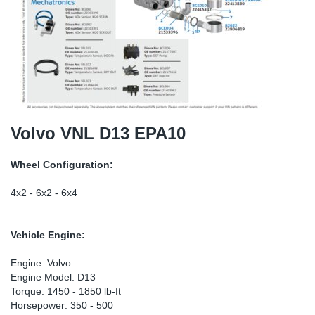
SR-RS
DP
Sy
Pa
LV-LV
Ca
Sy
Pa
EN-SE
Ga
Sy
Pa
Pr
Sy
Pa
Volvo VNL D13 EPA10
In
Ou
Ou
Wheel Configuration:
Ca
4x2 - 6x2 - 6x4
Ra
Vehicle Engine:
Fil
Engine: Volvo
Engine Model: D13
Torque: 1450 - 1850 lb-ft
Se
Horsepower: 350 - 500