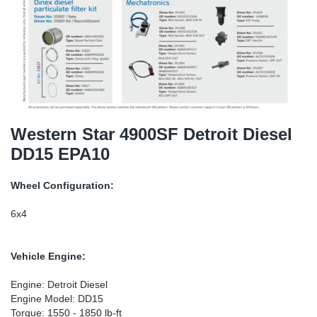
SR-RS
DP
Sy
Pa
LV-LV
Ca
Sy
Pa
EN-SE
Ga
Sy
Pa
Pr
Sy
Pa
Western Star 4900SF Detroit Diesel
DD15 EPA10
In
Ou
Ou
Wheel Configuration:
Ca
6x4
Ra
Vehicle Engine:
Fil
Engine: Detroit Diesel
Engine Model: DD15
Se
Torque: 1550 - 1850 lb-ft